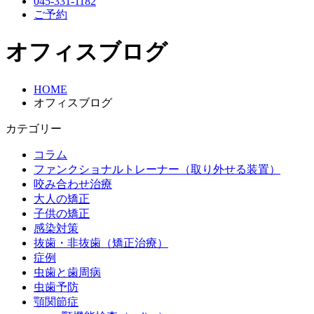
045-331-1182
ご予約
オフィスブログ
HOME
オフィスブログ
カテゴリー
コラム
ファンクショナルトレーナー（取り外せる装置）
咬み合わせ治療
大人の矯正
子供の矯正
感染対策
抜歯・非抜歯（矯正治療）
症例
虫歯と歯周病
虫歯予防
顎関節症