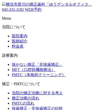
045-331-1182
WEB予約
Menu
当院について
医院案内
医師紹介
料金表
診療案内
抜かない矯正「非抜歯矯正」
MFT（口腔筋機能療法）
PMTC（本格的クリーニング）
矯正・PMTCについて
当院の矯正治療に対する考え
矯正治療の流れ
PMTCの流れ
抜歯矯正・非抜歯矯正の比較