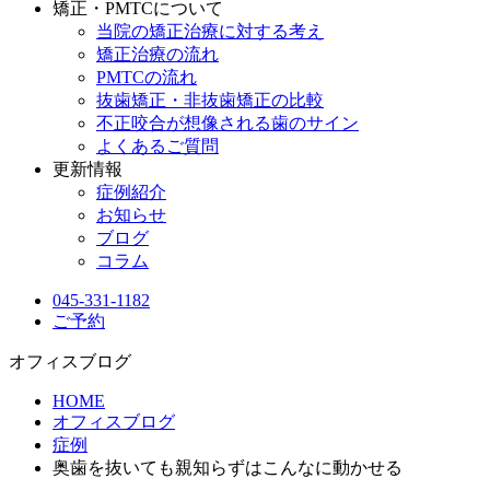
矯正・PMTCについて
当院の矯正治療に対する考え
矯正治療の流れ
PMTCの流れ
抜歯矯正・非抜歯矯正の比較
不正咬合が想像される歯のサイン
よくあるご質問
更新情報
症例紹介
お知らせ
ブログ
コラム
045-331-1182
ご予約
オフィスブログ
HOME
オフィスブログ
症例
奥歯を抜いても親知らずはこんなに動かせる