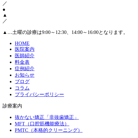
／
●
▲
／
▲
…土曜の診療は9:00～12:30、14:00～16:00となります。
HOME
医院案内
医師紹介
料金表
症例紹介
お知らせ
ブログ
コラム
プライバシーポリシー
診療案内
抜かない矯正「非抜歯矯正」
MFT（口腔筋機能療法）
PMTC（本格的クリーニング）