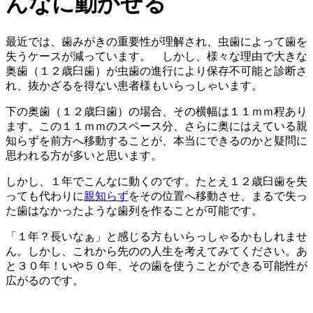
んなに動かせる
最近では、歯みがきの重要性が理解され、虫歯によって歯を
失うケースが減っています。 しかし、様々な理由で大きな
奥歯（１２歳臼歯）が虫歯の進行により保存不可能と診断さ
れ、抜かざるを得ない患者様もいらっしゃいます。
下の奥歯（１２歳臼歯）の場合、その横幅は１１ｍｍ程あり
ます。この１１ｍｍのスペース分、さらに奥にはえている親
知らずを前方へ移動することが、本当にできるのかと疑問に
思われる方が多いと思います。
しかし、１年でこんなに動くのです。たとえ１２歳臼歯を失
っても代わりに
親知らず
をその位置へ移動させ、まるで失っ
た歯はなかったような歯列を作ることが可能です。
「１年？長いなぁ」と感じる方もいらっしゃるかもしれませ
ん。しかし、これから先のの人生を考えてみてください。あ
と３０年！いや５０年、その歯を使うことができる可能性が
広がるのです。