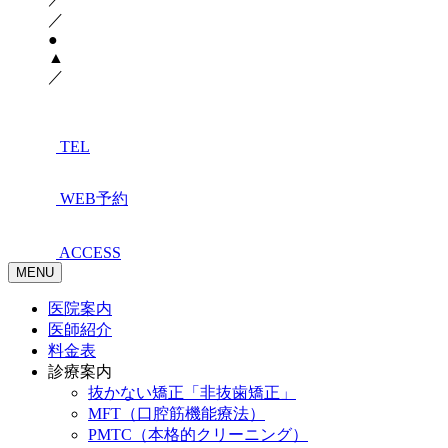
／
●
▲
／
TEL
WEB予約
ACCESS
MENU
医院案内
医師紹介
料金表
診療案内
抜かない矯正「非抜歯矯正」
MFT（口腔筋機能療法）
PMTC（本格的クリーニング）