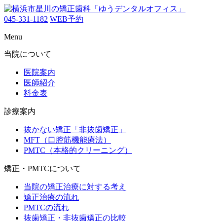
045-331-1182
WEB予約
Menu
当院について
医院案内
医師紹介
料金表
診療案内
抜かない矯正「非抜歯矯正」
MFT（口腔筋機能療法）
PMTC（本格的クリーニング）
矯正・PMTCについて
当院の矯正治療に対する考え
矯正治療の流れ
PMTCの流れ
抜歯矯正・非抜歯矯正の比較