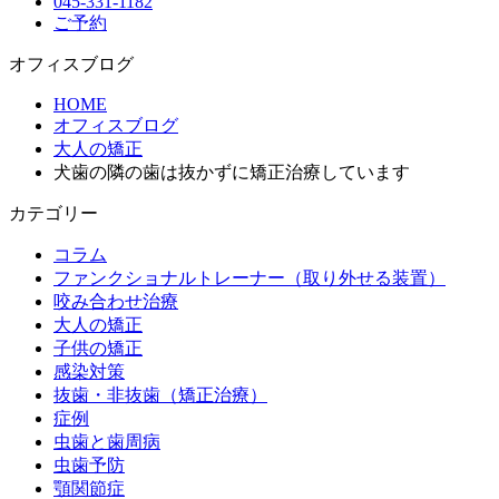
045-331-1182
ご予約
オフィスブログ
HOME
オフィスブログ
大人の矯正
犬歯の隣の歯は抜かずに矯正治療しています
カテゴリー
コラム
ファンクショナルトレーナー（取り外せる装置）
咬み合わせ治療
大人の矯正
子供の矯正
感染対策
抜歯・非抜歯（矯正治療）
症例
虫歯と歯周病
虫歯予防
顎関節症