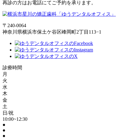
再診の方はお電話にてご予約を承ります。
〒240-0064
神奈川県横浜市保土ケ谷区峰岡町2丁目113−1
診療時間
月
火
水
木
金
土
日/祝
10:00~12:30
●
●
●