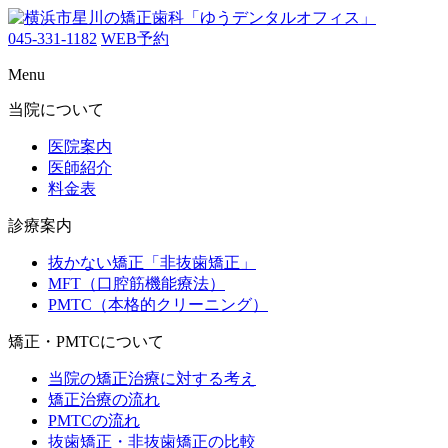
045-331-1182
WEB予約
Menu
当院について
医院案内
医師紹介
料金表
診療案内
抜かない矯正「非抜歯矯正」
MFT（口腔筋機能療法）
PMTC（本格的クリーニング）
矯正・PMTCについて
当院の矯正治療に対する考え
矯正治療の流れ
PMTCの流れ
抜歯矯正・非抜歯矯正の比較