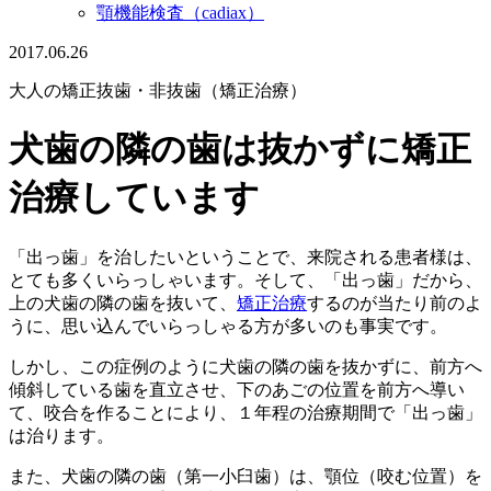
顎機能検査（cadiax）
2017.06.26
大人の矯正
抜歯・非抜歯（矯正治療）
犬歯の隣の歯は抜かずに矯正
治療しています
「出っ歯」を治したいということで、来院される患者様は、
とても多くいらっしゃいます。そして、「出っ歯」だから、
上の犬歯の隣の歯を抜いて、
矯正治療
するのが当たり前のよ
うに、思い込んでいらっしゃる方が多いのも事実です。
しかし、この症例のように犬歯の隣の歯を抜かずに、前方へ
傾斜している歯を直立させ、下のあごの位置を前方へ導い
て、咬合を作ることにより、１年程の治療期間で「出っ歯」
は治ります。
また、犬歯の隣の歯（第一小臼歯）は、顎位（咬む位置）を