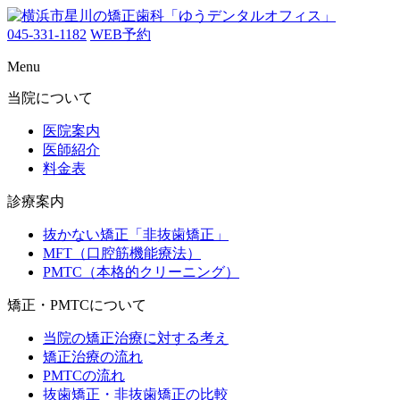
045-331-1182
WEB予約
Menu
当院について
医院案内
医師紹介
料金表
診療案内
抜かない矯正「非抜歯矯正」
MFT（口腔筋機能療法）
PMTC（本格的クリーニング）
矯正・PMTCについて
当院の矯正治療に対する考え
矯正治療の流れ
PMTCの流れ
抜歯矯正・非抜歯矯正の比較