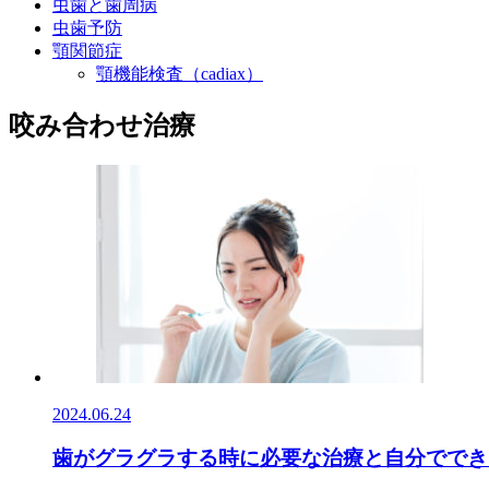
虫歯と歯周病
虫歯予防
顎関節症
顎機能検査（cadiax）
咬み合わせ治療
2024.06.24
歯がグラグラする時に必要な治療と自分ででき