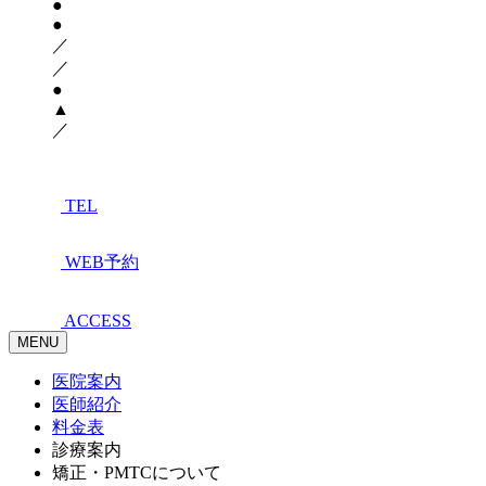
●
●
／
／
●
▲
／
TEL
WEB予約
ACCESS
MENU
医院案内
医師紹介
料金表
診療案内
矯正・PMTCについて