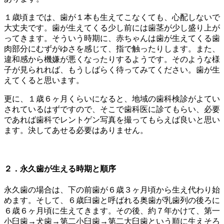
１歳頃までは、歯が１本も生えてこなくても、心配しないで
大丈夫です。歯が生えてくる少し前には歯茎が少し盛り上が
ってきます。そういう時期に、赤ちゃんは歯が生えてくる歯
肉部分にむずがゆさを感じて、指で触ったりします。また、
違和感から機嫌が悪くなったりするようです。そのような様
子が見られれば、もうしばらく待ってみてください。歯が生
えてくると思います。
更に、１歳６ヶ月くらいになると、地域の歯科検診がよてい
されているはずですので、そこで歯科医に診てもらい、必要
であれば歯科でレントゲン写真を撮ってもらえば良いと思い
ます。決してあせる必要はありません。
２．永久歯が生える時期と順序
永久歯の場合は、下の前歯が６歳３ヶ月頃から生え代わり始
めます。そして、６歳臼歯と呼ばれる奥歯が乳歯列の後ろに
６歳６ヶ月頃に生えてきます。その後、約７年かけて、第一
小臼歯→犬歯→第二小臼歯→第二大臼歯という順に生えそろ