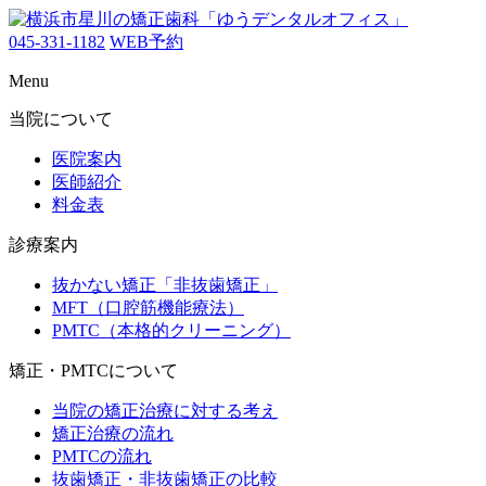
045-331-1182
WEB予約
Menu
当院について
医院案内
医師紹介
料金表
診療案内
抜かない矯正「非抜歯矯正」
MFT（口腔筋機能療法）
PMTC（本格的クリーニング）
矯正・PMTCについて
当院の矯正治療に対する考え
矯正治療の流れ
PMTCの流れ
抜歯矯正・非抜歯矯正の比較