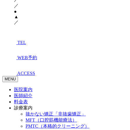
／
●
▲
／
TEL
WEB予約
ACCESS
MENU
医院案内
医師紹介
料金表
診療案内
抜かない矯正「非抜歯矯正」
MFT（口腔筋機能療法）
PMTC（本格的クリーニング）