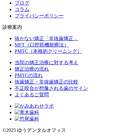
ブログ
コラム
プライバシーポリシー
診療案内
抜かない矯正「非抜歯矯正」
MFT（口腔筋機能療法）
PMTC（本格的クリーニング）
当院の矯正治療に対する考え
矯正治療の流れ
PMTCの流れ
抜歯矯正・非抜歯矯正の比較
不正咬合が想像される歯のサイン
よくあるご質問
©2025 ゆうデンタルオフィス