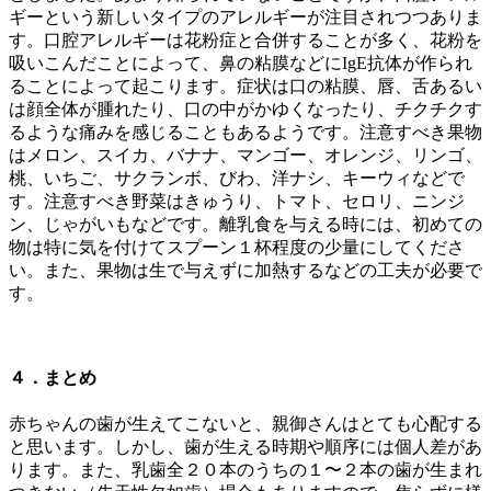
ギーという新しいタイプのアレルギーが注目されつつありま
す。口腔アレルギーは花粉症と合併することが多く、花粉を
吸いこんだことによって、鼻の粘膜などにIgE抗体が作られ
ることによって起こります。症状は口の粘膜、唇、舌あるい
は顔全体が腫れたり、口の中がかゆくなったり、チクチクす
るような痛みを感じることもあるようです。注意すべき果物
はメロン、スイカ、バナナ、マンゴー、オレンジ、リンゴ、
桃、いちご、サクランボ、びわ、洋ナシ、キーウィなどで
す。注意すべき野菜はきゅうり、トマト、セロリ、ニンジ
ン、じゃがいもなどです。離乳食を与える時には、初めての
物は特に気を付けてスプーン１杯程度の少量にしてくださ
い。また、果物は生で与えずに加熱するなどの工夫が必要で
す。
４．まとめ
赤ちゃんの歯が生えてこないと、親御さんはとても心配する
と思います。しかし、歯が生える時期や順序には個人差があ
ります。また、乳歯全２０本のうちの１〜２本の歯が生まれ