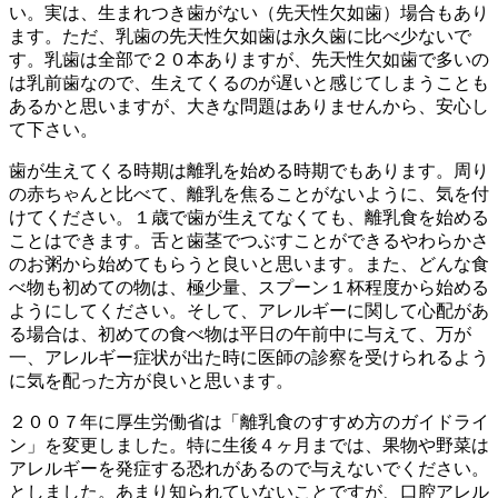
い。実は、生まれつき歯がない（先天性欠如歯）場合もあり
ます。ただ、乳歯の先天性欠如歯は永久歯に比べ少ないで
す。乳歯は全部で２０本ありますが、先天性欠如歯で多いの
は乳前歯なので、生えてくるのが遅いと感じてしまうことも
あるかと思いますが、大きな問題はありませんから、安心し
て下さい。
歯が生えてくる時期は離乳を始める時期でもあります。周り
の赤ちゃんと比べて、離乳を焦ることがないように、気を付
けてください。１歳で歯が生えてなくても、離乳食を始める
ことはできます。舌と歯茎でつぶすことができるやわらかさ
のお粥から始めてもらうと良いと思います。また、どんな食
べ物も初めての物は、極少量、スプーン１杯程度から始める
ようにしてください。そして、アレルギーに関して心配があ
る場合は、初めての食べ物は平日の午前中に与えて、万が
一、アレルギー症状が出た時に医師の診察を受けられるよう
に気を配った方が良いと思います。
２００７年に厚生労働省は「離乳食のすすめ方のガイドライ
ン」を変更しました。特に生後４ヶ月までは、果物や野菜は
アレルギーを発症する恐れがあるので与えないでください。
としました。あまり知られていないことですが、口腔アレル