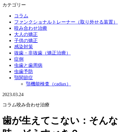
カテゴリー
コラム
ファンクショナルトレーナー（取り外せる装置）
咬み合わせ治療
大人の矯正
子供の矯正
感染対策
抜歯・非抜歯（矯正治療）
症例
虫歯と歯周病
虫歯予防
顎関節症
顎機能検査（cadiax）
2023.03.24
コラム
咬み合わせ治療
歯が生えてこない：そんな