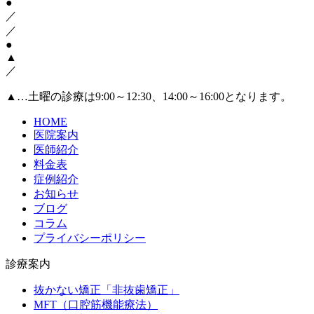
●
／
／
●
▲
／
▲
…土曜の診療は9:00～12:30、14:00～16:00となります。
HOME
医院案内
医師紹介
料金表
症例紹介
お知らせ
ブログ
コラム
プライバシーポリシー
診療案内
抜かない矯正「非抜歯矯正」
MFT（口腔筋機能療法）