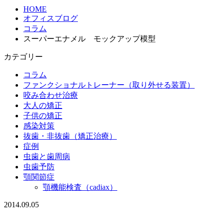
HOME
オフィスブログ
コラム
スーパーエナメル モックアップ模型
カテゴリー
コラム
ファンクショナルトレーナー（取り外せる装置）
咬み合わせ治療
大人の矯正
子供の矯正
感染対策
抜歯・非抜歯（矯正治療）
症例
虫歯と歯周病
虫歯予防
顎関節症
顎機能検査（cadiax）
2014.09.05