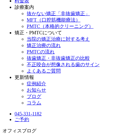
料金表
診療案内
抜かない矯正「非抜歯矯正」
MFT（口腔筋機能療法）
PMTC（本格的クリーニング）
矯正・PMTCについて
当院の矯正治療に対する考え
矯正治療の流れ
PMTCの流れ
抜歯矯正・非抜歯矯正の比較
不正咬合が想像される歯のサイン
よくあるご質問
更新情報
症例紹介
お知らせ
ブログ
コラム
045-331-1182
ご予約
オフィスブログ