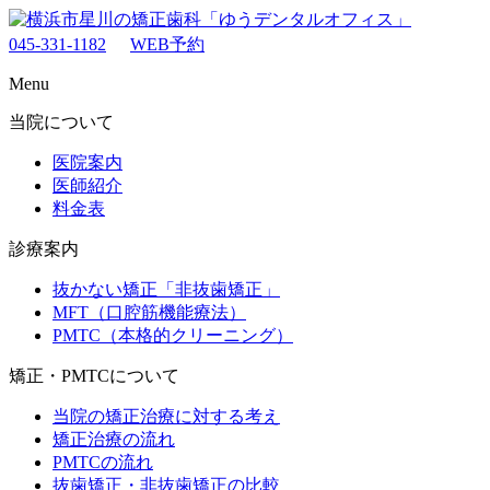
045-331-1182
WEB予約
Menu
当院について
医院案内
医師紹介
料金表
診療案内
抜かない矯正「非抜歯矯正」
MFT（口腔筋機能療法）
PMTC（本格的クリーニング）
矯正・PMTCについて
当院の矯正治療に対する考え
矯正治療の流れ
PMTCの流れ
抜歯矯正・非抜歯矯正の比較