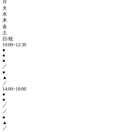
月
火
水
木
金
土
日/祝
10:00~12:30
●
●
●
／
●
▲
／
14:00~18:00
●
●
／
／
●
▲
／