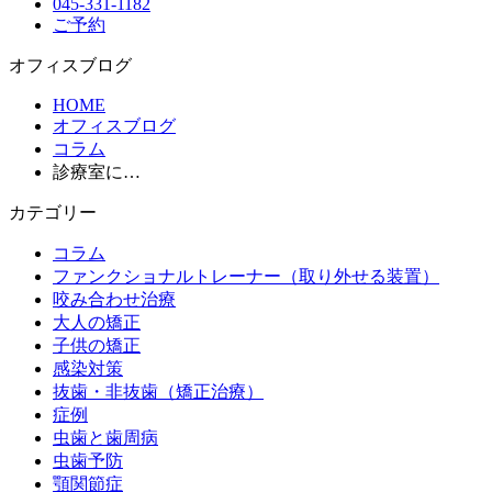
045-331-1182
ご予約
オフィスブログ
HOME
オフィスブログ
コラム
診療室に…
カテゴリー
コラム
ファンクショナルトレーナー（取り外せる装置）
咬み合わせ治療
大人の矯正
子供の矯正
感染対策
抜歯・非抜歯（矯正治療）
症例
虫歯と歯周病
虫歯予防
顎関節症