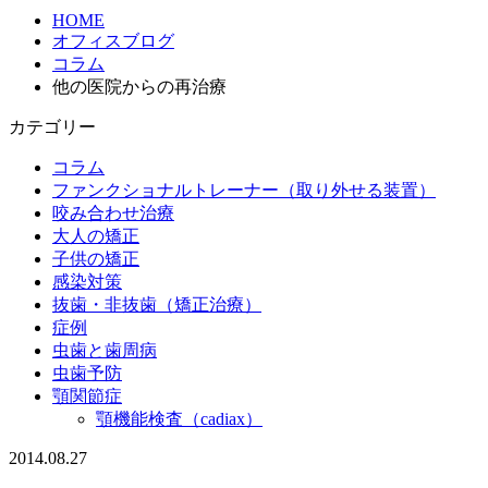
HOME
オフィスブログ
コラム
他の医院からの再治療
カテゴリー
コラム
ファンクショナルトレーナー（取り外せる装置）
咬み合わせ治療
大人の矯正
子供の矯正
感染対策
抜歯・非抜歯（矯正治療）
症例
虫歯と歯周病
虫歯予防
顎関節症
顎機能検査（cadiax）
2014.08.27