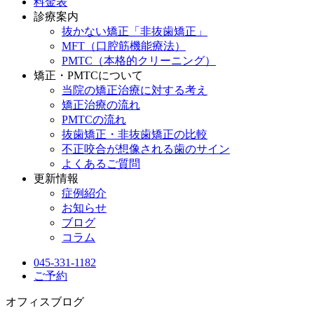
料金表
診療案内
抜かない矯正「非抜歯矯正」
MFT（口腔筋機能療法）
PMTC（本格的クリーニング）
矯正・PMTCについて
当院の矯正治療に対する考え
矯正治療の流れ
PMTCの流れ
抜歯矯正・非抜歯矯正の比較
不正咬合が想像される歯のサイン
よくあるご質問
更新情報
症例紹介
お知らせ
ブログ
コラム
045-331-1182
ご予約
オフィスブログ