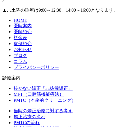
▲
…土曜の診療は9:00～12:30、14:00～16:00となります。
HOME
医院案内
医師紹介
料金表
症例紹介
お知らせ
ブログ
コラム
プライバシーポリシー
診療案内
抜かない矯正「非抜歯矯正」
MFT（口腔筋機能療法）
PMTC（本格的クリーニング）
当院の矯正治療に対する考え
矯正治療の流れ
PMTCの流れ