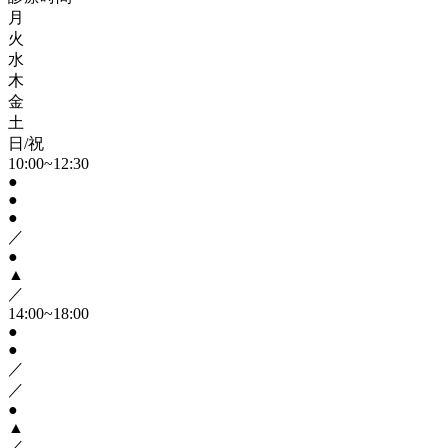
月
火
水
木
金
土
日/祝
10:00~12:30
●
●
●
／
●
▲
／
14:00~18:00
●
●
／
／
●
▲
／