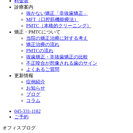
料金表
診療案内
抜かない矯正「非抜歯矯正」
MFT（口腔筋機能療法）
PMTC（本格的クリーニング）
矯正・PMTCについて
当院の矯正治療に対する考え
矯正治療の流れ
PMTCの流れ
抜歯矯正・非抜歯矯正の比較
不正咬合が想像される歯のサイン
よくあるご質問
更新情報
症例紹介
お知らせ
ブログ
コラム
045-331-1182
ご予約
オフィスブログ