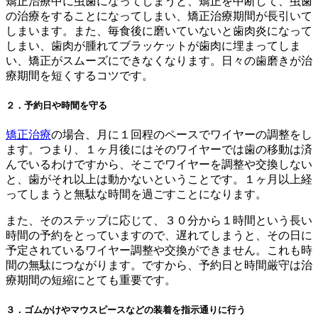
矯正治療中に虫歯になってしまうと、矯正を中断して、虫歯
の治療をすることになってしまい、矯正治療期間が長引いて
しまいます。また、毎食後に磨いていないと歯肉炎になって
しまい、歯肉が腫れてブラッケットが歯肉に埋まってしま
い、矯正がスムーズにできなくなります。日々の歯磨きが治
療期間を短くするコツです。
２．予約日や時間を守る
矯正治療
の場合、月に１回程のペースでワイヤーの調整をし
ます。つまり、１ヶ月後にはそのワイヤーでは歯の移動は済
んでいるわけですから、そこでワイヤーを調整や交換しない
と、歯がそれ以上は動かないということです。１ヶ月以上経
ってしまうと無駄な時間を過ごすことになります。
また、そのステップに応じて、３０分から１時間という長い
時間の予約をとっていますので、遅れてしまうと、その日に
予定されているワイヤー調整や交換ができません。これも時
間の無駄につながります。ですから、予約日と時間厳守は治
療期間の短縮にとても重要です。
３．ゴムかけやマウスピースなどの装着を指示通りに行う