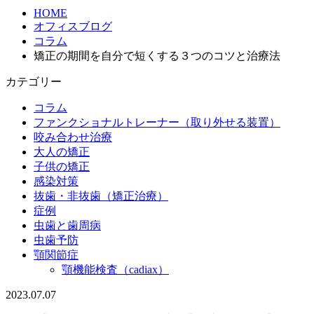
HOME
オフィスブログ
コラム
矯正の期間を自分で短くする３つのコツと治療法
カテゴリー
コラム
ファンクショナルトレーナー（取り外せる装置）
咬み合わせ治療
大人の矯正
子供の矯正
感染対策
抜歯・非抜歯（矯正治療）
症例
虫歯と歯周病
虫歯予防
顎関節症
顎機能検査（cadiax）
2023.07.07