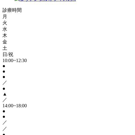
診療時間
月
火
水
木
金
土
日/祝
10:00~12:30
●
●
●
／
●
▲
／
14:00~18:00
●
●
／
／
●