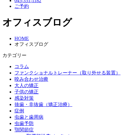
045-331-1182
ご予約
オフィスブログ
HOME
オフィスブログ
カテゴリー
コラム
ファンクショナルトレーナー（取り外せる装置）
咬み合わせ治療
大人の矯正
子供の矯正
感染対策
抜歯・非抜歯（矯正治療）
症例
虫歯と歯周病
虫歯予防
顎関節症