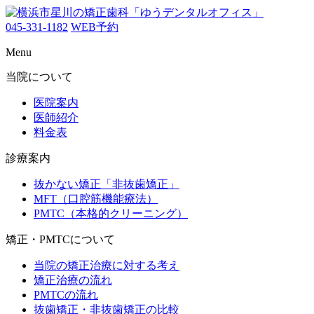
045-331-1182
WEB予約
Menu
当院について
医院案内
医師紹介
料金表
診療案内
抜かない矯正「非抜歯矯正」
MFT（口腔筋機能療法）
PMTC（本格的クリーニング）
矯正・PMTCについて
当院の矯正治療に対する考え
矯正治療の流れ
PMTCの流れ
抜歯矯正・非抜歯矯正の比較