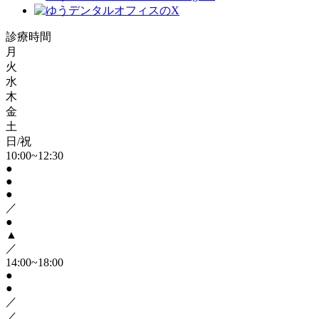
診療時間
月
火
水
木
金
土
日/祝
10:00~12:30
●
●
●
／
●
▲
／
14:00~18:00
●
●
／
／