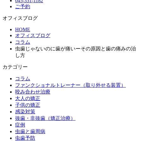
045-331-1182
ご予約
オフィスブログ
HOME
オフィスブログ
コラム
虫歯じゃないのに歯が痛いーその原因と歯の痛みの治
し方
カテゴリー
コラム
ファンクショナルトレーナー（取り外せる装置）
咬み合わせ治療
大人の矯正
子供の矯正
感染対策
抜歯・非抜歯（矯正治療）
症例
虫歯と歯周病
虫歯予防