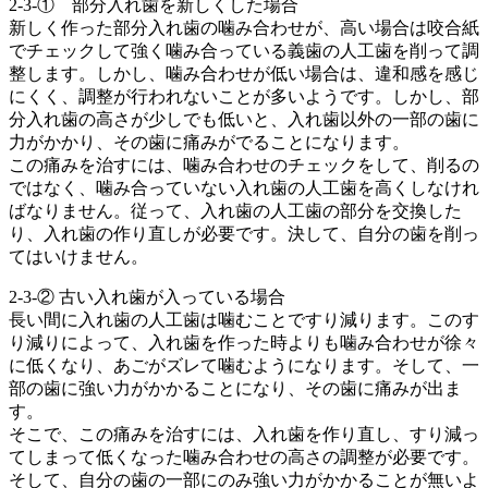
2-3-① 部分入れ歯を新しくした場合
新しく作った部分入れ歯の噛み合わせが、高い場合は咬合紙
でチェックして強く噛み合っている義歯の人工歯を削って調
整します。しかし、噛み合わせが低い場合は、違和感を感じ
にくく、調整が行われないことが多いようです。しかし、部
分入れ歯の高さが少しでも低いと、入れ歯以外の一部の歯に
力がかかり、その歯に痛みがでることになります。
この痛みを治すには、噛み合わせのチェックをして、削るの
ではなく、噛み合っていない入れ歯の人工歯を高くしなけれ
ばなりません。従って、入れ歯の人工歯の部分を交換した
り、入れ歯の作り直しが必要です。決して、自分の歯を削っ
てはいけません。
2-3-② 古い入れ歯が入っている場合
長い間に入れ歯の人工歯は噛むことですり減ります。このす
り減りによって、入れ歯を作った時よりも噛み合わせが徐々
に低くなり、あごがズレて噛むようになります。そして、一
部の歯に強い力がかかることになり、その歯に痛みが出ま
す。
そこで、この痛みを治すには、入れ歯を作り直し、すり減っ
てしまって低くなった噛み合わせの高さの調整が必要です。
そして、自分の歯の一部にのみ強い力がかかることが無いよ