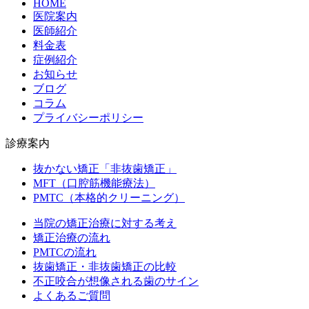
HOME
医院案内
医師紹介
料金表
症例紹介
お知らせ
ブログ
コラム
プライバシーポリシー
診療案内
抜かない矯正「非抜歯矯正」
MFT（口腔筋機能療法）
PMTC（本格的クリーニング）
当院の矯正治療に対する考え
矯正治療の流れ
PMTCの流れ
抜歯矯正・非抜歯矯正の比較
不正咬合が想像される歯のサイン
よくあるご質問