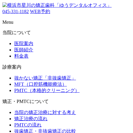
045-331-1182
WEB予約
Menu
当院について
医院案内
医師紹介
料金表
診療案内
抜かない矯正「非抜歯矯正」
MFT（口腔筋機能療法）
PMTC（本格的クリーニング）
矯正・PMTCについて
当院の矯正治療に対する考え
矯正治療の流れ
PMTCの流れ
抜歯矯正・非抜歯矯正の比較