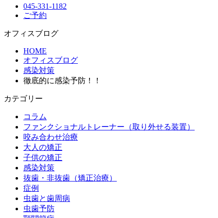
045-331-1182
ご予約
オフィスブログ
HOME
オフィスブログ
感染対策
徹底的に感染予防！！
カテゴリー
コラム
ファンクショナルトレーナー（取り外せる装置）
咬み合わせ治療
大人の矯正
子供の矯正
感染対策
抜歯・非抜歯（矯正治療）
症例
虫歯と歯周病
虫歯予防