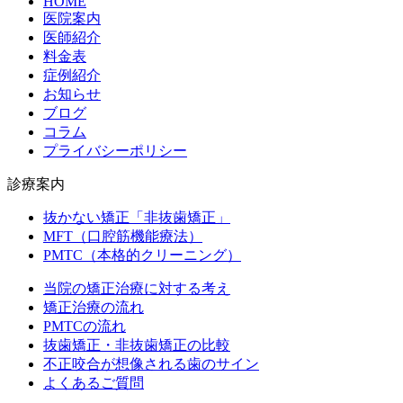
HOME
医院案内
医師紹介
料金表
症例紹介
お知らせ
ブログ
コラム
プライバシーポリシー
診療案内
抜かない矯正「非抜歯矯正」
MFT（口腔筋機能療法）
PMTC（本格的クリーニング）
当院の矯正治療に対する考え
矯正治療の流れ
PMTCの流れ
抜歯矯正・非抜歯矯正の比較
不正咬合が想像される歯のサイン
よくあるご質問