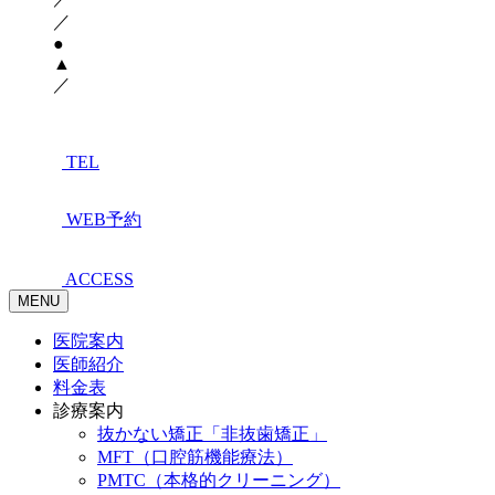
／
●
▲
／
TEL
WEB予約
ACCESS
MENU
医院案内
医師紹介
料金表
診療案内
抜かない矯正「非抜歯矯正」
MFT（口腔筋機能療法）
PMTC（本格的クリーニング）