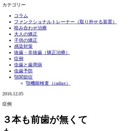
カテゴリー
コラム
ファンクショナルトレーナー（取り外せる装置）
咬み合わせ治療
大人の矯正
子供の矯正
感染対策
抜歯・非抜歯（矯正治療）
症例
虫歯と歯周病
虫歯予防
顎関節症
顎機能検査（cadiax）
2016.12.05
症例
３本も前歯が無くて