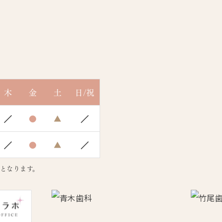
木
金
土
日/祝
／
●
▲
／
／
●
▲
／
00となります。