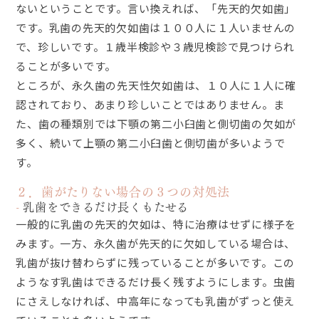
ないということです。言い換えれば、「先天的欠如歯」
です。乳歯の先天的欠如歯は１００人に１人いませんの
で、珍しいです。１歳半検診や３歳児検診で見つけられ
ることが多いです。
ところが、永久歯の先天性欠如歯は、１０人に１人に確
認されており、あまり珍しいことではありません。ま
た、歯の種類別では下顎の第二小臼歯と側切歯の欠如が
多く、続いて上顎の第二小臼歯と側切歯が多いようで
す。
２．歯がたりない場合の３つの対処法
乳歯をできるだけ長くもたせる
一般的に乳歯の先天的欠如は、特に治療はせずに様子を
みます。一方、永久歯が先天的に欠如している場合は、
乳歯が抜け替わらずに残っていることが多いです。この
ようなす乳歯はできるだけ長く残すようにします。虫歯
にさえしなければ、中高年になっても乳歯がずっと使え