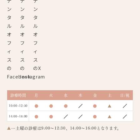
診療時間
月
火
水
木
金
土
日/祝
●
●
●
／
●
▲
／
10:00~12:30
●
●
／
／
●
▲
／
14:00~18:00
▲
…土曜の診療は9:00～12:30、14:00～16:00となります。