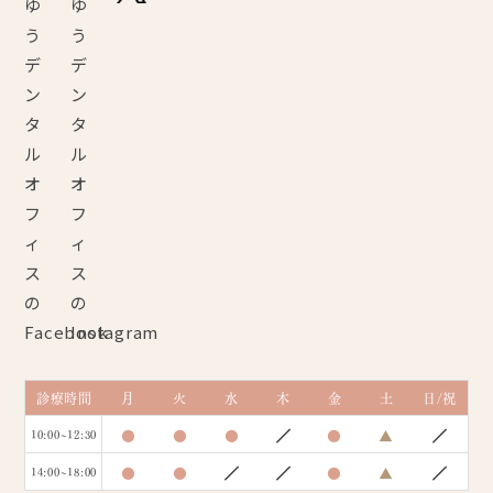
診療時間
月
火
水
木
金
土
日/祝
●
●
●
／
●
▲
／
10:00~12:30
●
●
／
／
●
▲
／
14:00~18:00