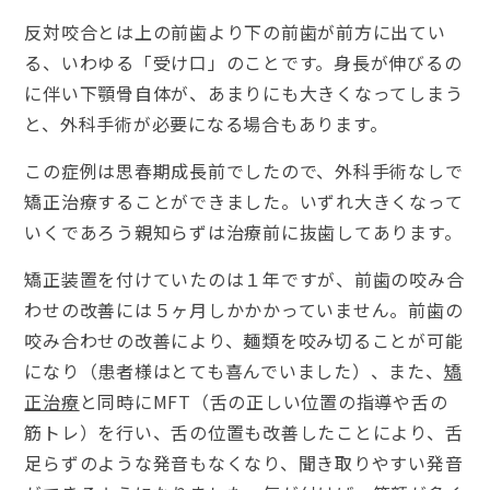
反対咬合とは上の前歯より下の前歯が前方に出てい
る、いわゆる「受け口」のことです。身長が伸びるの
に伴い下顎骨自体が、あまりにも大きくなってしまう
と、外科手術が必要になる場合もあります。
この症例は思春期成長前でしたので、外科手術なしで
矯正治療することができました。いずれ大きくなって
いくであろう親知らずは治療前に抜歯してあります。
矯正装置を付けていたのは１年ですが、前歯の咬み合
わせの改善には５ヶ月しかかかっていません。前歯の
咬み合わせの改善により、麺類を咬み切ることが可能
になり（患者様はとても喜んでいました）、また、
矯
正治療
と同時にMFT（舌の正しい位置の指導や舌の
筋トレ）を行い、舌の位置も改善したことにより、舌
足らずのような発音もなくなり、聞き取りやすい発音